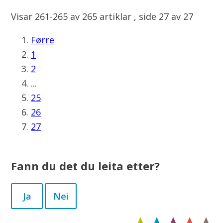
Visar
261-265
av
265
artiklar ,
side
27
av
27
Førre
1
2
...
25
26
27
Fann du det du leita etter?
Ja
Nei