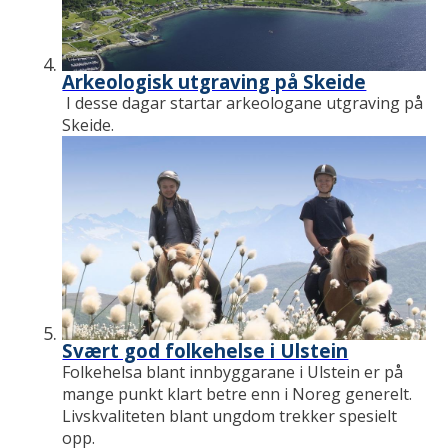
Arkeologisk utgraving på Skeide
I desse dagar startar arkeologane utgraving på
Skeide.
Svært god folkehelse i Ulstein
Folkehelsa blant innbyggarane i Ulstein er på
mange punkt klart betre enn i Noreg generelt.
Livskvaliteten blant ungdom trekker spesielt
opp.