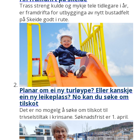
Trass streng kulde og mykje tele tidlegare i år,
er framdrifta for utbygginga av nytt bustadfelt
på Skeide godt i rute.
Planar om ei ny turløype? Eller kanskje
ein ny leikeplass? No kan du søke om
tilskot
Det er no mogelg å søke om tilskot til
trivselstiltak i krinsane. Søknadsfrist er 1. april.