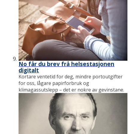
No får du brev frå helsestasjonen
digitalt
Kortare ventetid for deg, mindre portoutgifter
for oss, lågare papirforbruk og
klimagassutslepp – det er nokre av gevinstane.