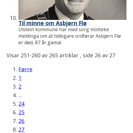
Til minne om Asbjørn Flø
Ulstein kommune har med sorg motteke
meldinga om at tidlegare ordførar Asbjørn Flø
er død, 87 år gamal.
Visar
251-260
av
265
artiklar ,
side
26
av
27
Førre
1
2
...
24
25
26
27