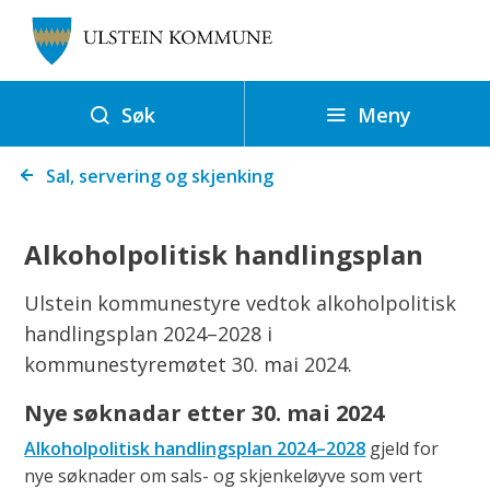
U
l
s
t
Meny
Søk
e
Du
i
Sal, servering og skjenking
er
n
her:
k
Alkoholpolitisk handlingsplan
o
m
Ulstein kommunestyre vedtok alkoholpolitisk
m
handlingsplan 2024–2028 i
u
kommunestyremøtet 30. mai 2024.
n
Nye søknadar etter 30. mai 2024
e
Alkoholpolitisk handlingsplan 2024–2028
gjeld for
nye søknader om sals- og skjenkeløyve som vert