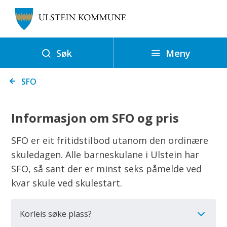
U
l
s
t
Meny
Søk
e
Du
i
SFO
er
n
her:
k
Informasjon om SFO og pris
o
m
SFO er eit fritidstilbod utanom den ordinære
m
skuledagen. Alle barneskulane i Ulstein har
u
SFO, så sant der er minst seks påmelde ved
n
kvar skule ved skulestart.
e
Korleis søke plass?