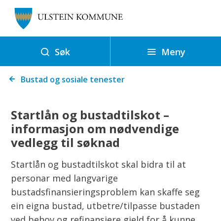
U
l
s
t
Meny
Søk
e
Du
i
Bustad og sosiale tenester
er
n
her:
k
Startlån og bustadtilskot –
o
informasjon om nødvendige
m
vedlegg til søknad
m
u
Startlån og bustadtilskot skal bidra til at
n
personar med langvarige
e
bustadsfinansieringsproblem kan skaffe seg
ein eigna bustad, utbetre/tilpasse bustaden
ved behov og refinansiere gjeld for å kunne