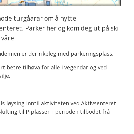
mode turgåarar om å nytte
enteret. Parker her og kom deg ut på ski
 våre.
demien er der rikeleg med parkeringsplass.
t betre tilhøva for alle i vegendar og ved
lje.
s løysing inntil aktiviteten ved Aktivsenteret
kilting til P-plassen i perioden tilbodet frå