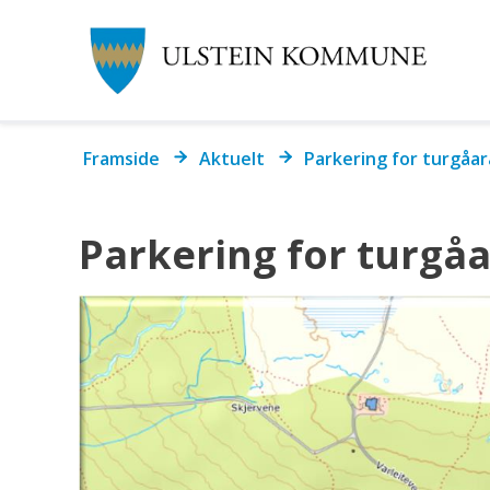
Ul
k
Du
Framside
Aktuelt
Parkering for turgåara
er
her:
Parkering for turgåar