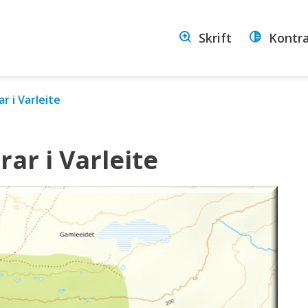
stein
Skrift
Kontr
ommune
r i Varleite
ar i Varleite