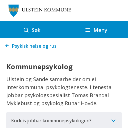
U
l
s
t
Meny
Søk
e
Du
i
Psykisk helse og rus
er
n
her:
k
Kommunepsykolog
o
m
Ulstein og Sande samarbeider om ei
m
interkommunal psykologteneste. I tenesta
u
jobbar psykologspesialist Tomas Brandal
n
Myklebust og psykolog Runar Hovde.
e
Korleis jobbar kommunepsykologen?