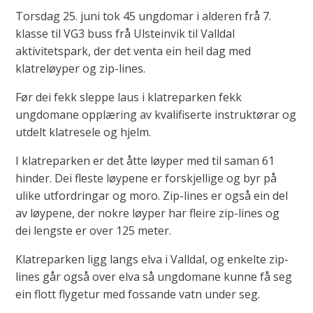
Torsdag 25. juni tok 45 ungdomar i alderen frå 7.
klasse til VG3 buss frå Ulsteinvik til Valldal
aktivitetspark, der det venta ein heil dag med
klatreløyper og zip-lines.
Før dei fekk sleppe laus i klatreparken fekk
ungdomane opplæring av kvalifiserte instruktørar og
utdelt klatresele og hjelm.
I klatreparken er det åtte løyper med til saman 61
hinder. Dei fleste løypene er forskjellige og byr på
ulike utfordringar og moro. Zip-lines er også ein del
av løypene, der nokre løyper har fleire zip-lines og
dei lengste er over 125 meter.
Klatreparken ligg langs elva i Valldal, og enkelte zip-
lines går også over elva så ungdomane kunne få seg
ein flott flygetur med fossande vatn under seg.