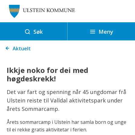
U
l
s
t
Meny
Søk
e
Du
i
Aktuelt
er
n
her:
k
Ikkje noko for dei med
o
høgdeskrekk!
m
m
Det var fart og spenning når 45 ungdomar frå
u
Ulstein reiste til Valldal aktivitetspark under
n
årets Sommarcamp.
e
Årets sommarcamp i Ulstein har samla born og unge
til ei rekke gratis aktivitetar i ferien.