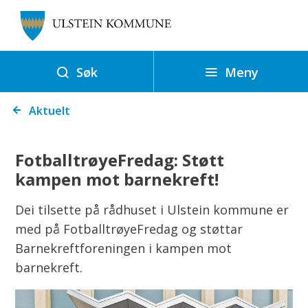
U
l
s
t
Meny
Søk
e
Du
i
Aktuelt
er
n
her:
k
FotballtrøyeFredag: Støtt
o
kampen mot barnekreft!
m
m
Dei tilsette på rådhuset i Ulstein kommune er
u
med på FotballtrøyeFredag og støttar
n
Barnekreftforeningen i kampen mot
e
barnekreft.