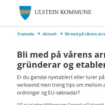
Ul
k
Du
Framside
Aktuelt
Bli med på vårens ar
er
her:
Bli med på vårens a
gründerar og etabler
Er du ganske nyetablert eller lurer på
verksemd men treng tips om mellom a
ordningar og EU-søknadar?
Då er staden Millennium Cowork på Hareid d