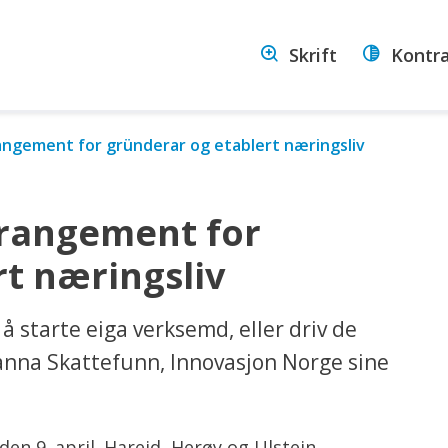
stein
Skrift
Kontr
ommune
rangement for gründerar og etablert næringsliv
rrangement for
t næringsliv
 å starte eiga verksemd, eller driv de
nna Skattefunn, Innovasjon Norge sine
en 9. april. Hareid, Herøy og Ulstein