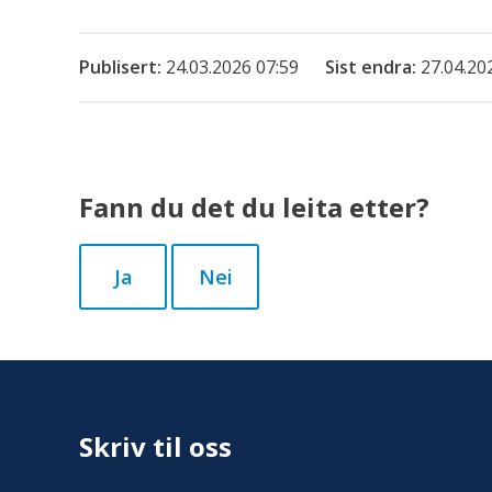
Publisert
24.03.2026 07:59
Sist endra
27.04.20
Fann du det du leita etter?
Ja
Nei
Skriv til oss