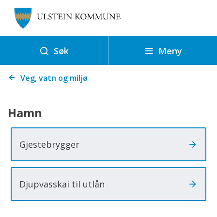
U
l
s
t
Meny
Søk
e
Du
i
Veg, vatn og miljø
er
n
her:
k
Hamn
o
m
Gjestebrygger
m
u
n
Djupvasskai til utlån
e